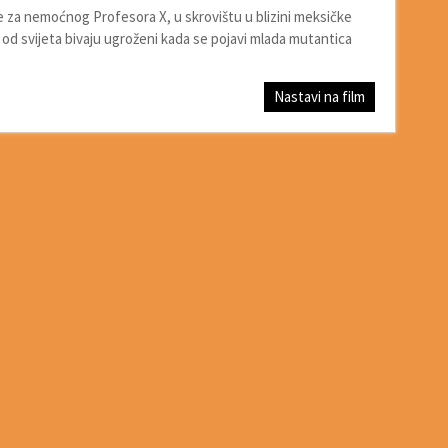
e za nemoćnog Profesora X, u skrovištu u blizini meksičke
e od svijeta bivaju ugroženi kada se pojavi mlada mutantica
Nastavi na film