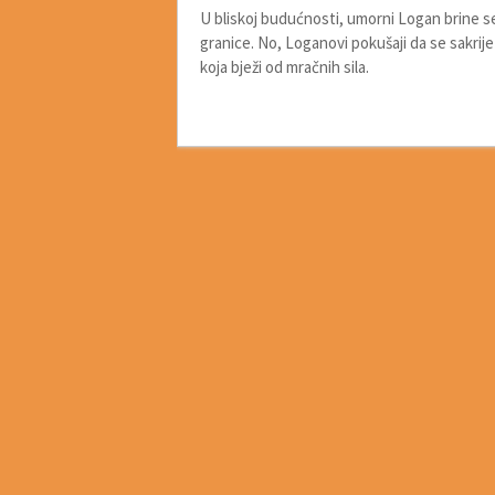
U bliskoj budućnosti, umorni Logan brine s
granice. No, Loganovi pokušaji da se sakrij
koja bježi od mračnih sila.