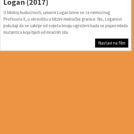
Logan (2017)
U bliskoj budućnosti, umorni Logan brine se za nemoćnog
Profesora X, u skrovištu u blizini meksičke granice. No, Loganovi
pokušaji da se sakrije od svijeta bivaju ugroženi kada se pojavi mlada
mutantica koja bježi od mračnih sila.
Nastavi na film