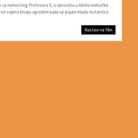
e za nemoćnog Profesora X, u skrovištu u blizini meksičke
e od svijeta bivaju ugroženi kada se pojavi mlada mutantica
Nastavi na film