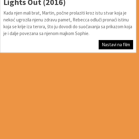
Lights Out (2016)
Kada njen mali brat, Martin, počne prolaziti kroz istu stvar koja je
nekoć ugrozila njenu zdravu pamet, Rebecca odluči pronaći istinu
koja se krije iza terora, što ju dovodi do suočavanja sa prikazom koja
je i dalje povezana sa njenom majkom Sophie.
Nastavi na film