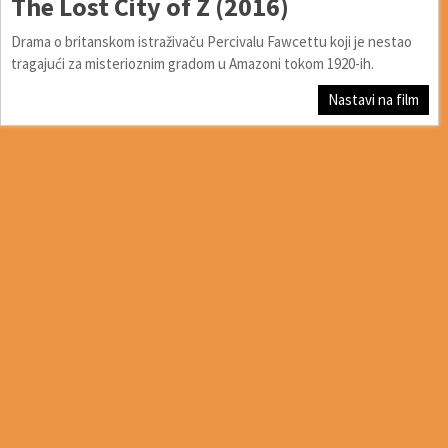
The Lost City of Z (2016)
Drama o britanskom istraživaču Percivalu Fawcettu koji je nestao
tragajući za misterioznim gradom u Amazoni tokom 1920-ih.
Nastavi na film