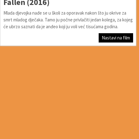
Fallen (2016)
Mlada djevojka nađe se u školi za oporavak nakon što ju okrive za
smrt mladog dječaka. Tamo ju počne privlačiti jedan kolega, za kojeg
će ubrzo saznati da je anđeo koji ju voli već tisućama godina.
Nastavi na film