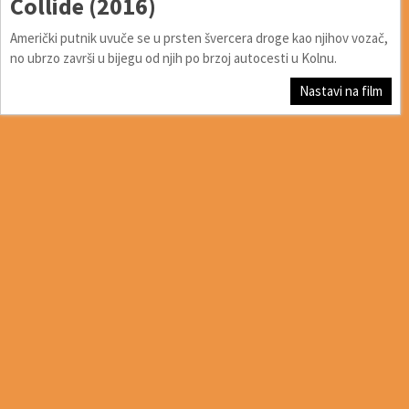
Collide (2016)
Američki putnik uvuče se u prsten švercera droge kao njihov vozač,
no ubrzo završi u bijegu od njih po brzoj autocesti u Kolnu.
Nastavi na film