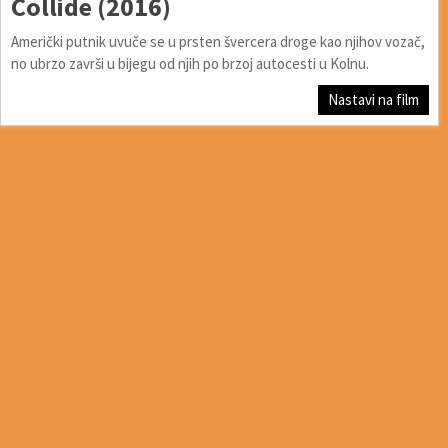
Collide (2016)
Američki putnik uvuče se u prsten švercera droge kao njihov vozač,
no ubrzo završi u bijegu od njih po brzoj autocesti u Kolnu.
Nastavi na film