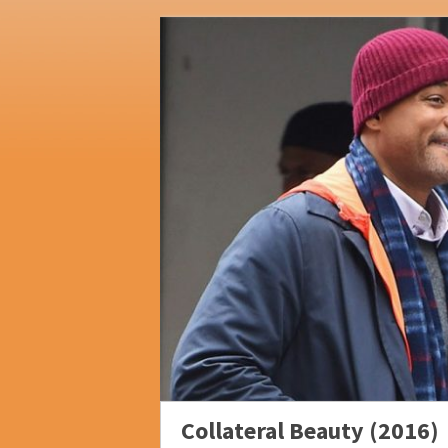
Collateral Beauty (2016)