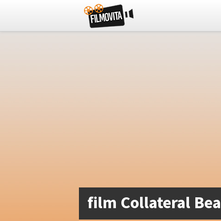
film Collateral Be