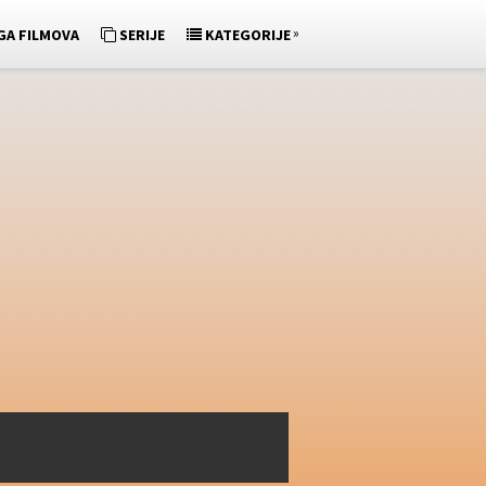
»
GA FILMOVA
SERIJE
KATEGORIJE