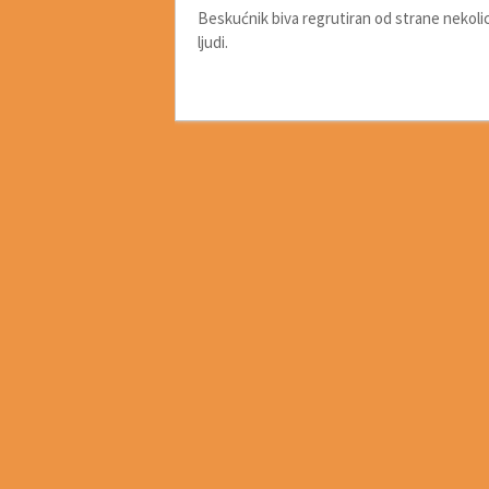
Beskućnik biva regrutiran od strane nekolici
ljudi.