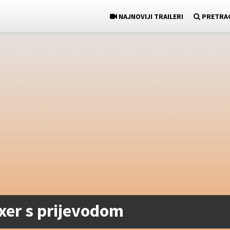
NAJNOVIJI TRAILERI
PRETRA
xer s prijevodom