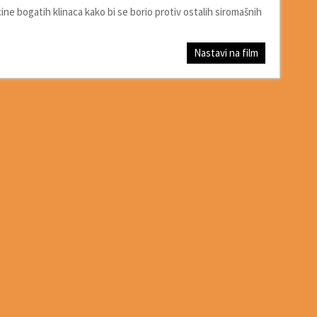
ne bogatih klinaca kako bi se borio protiv ostalih siromašnih
Nastavi na film