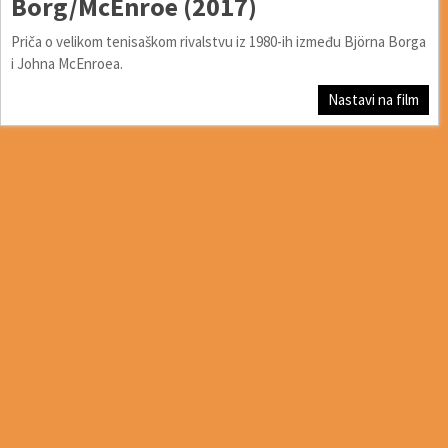
Borg/McEnroe (2017)
Priča o velikom tenisaškom rivalstvu iz 1980-ih između Björna Borga
i Johna McEnroea.
Nastavi na film