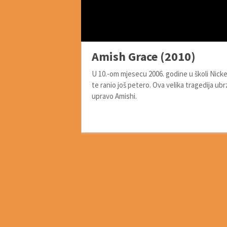
Amish Grace (2010)
U 10.-om mjesecu 2006. godine u školi Nicke
te ranio još petero. Ova velika tragedija ubr
upravo Amishi.