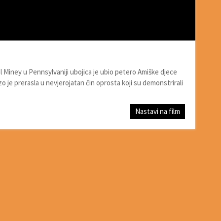
l Miney u Pennsylvaniji ubojica je ubio petero Amiške djece
zo je prerasla u nevjerojatan čin oprosta koji su demonstrirali
Nastavi na film