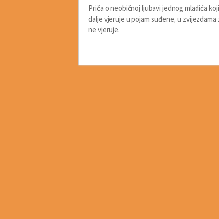
Priča o neobičnoj ljubavi jednog mladića ko
dalje vjeruje u pojam suđene, u zvijezdama 
ne vjeruje.