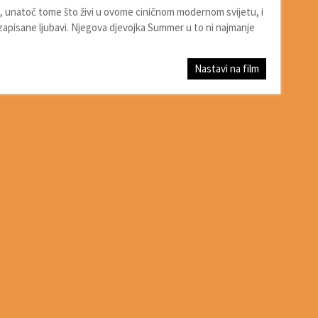
ji, unatoč tome što živi u ovome ciničnom modernom svijetu, i
zapisane ljubavi. Njegova djevojka Summer u to ni najmanje
Nastavi na film