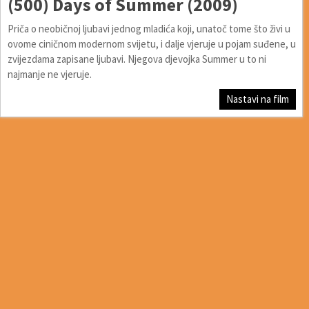
(500) Days of Summer (2009)
Priča o neobičnoj ljubavi jednog mladića koji, unatoč tome što živi u
ovome ciničnom modernom svijetu, i dalje vjeruje u pojam suđene, u
zvijezdama zapisane ljubavi. Njegova djevojka Summer u to ni
najmanje ne vjeruje.
Nastavi na film