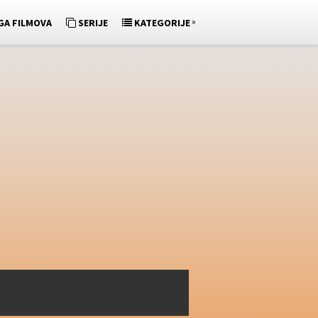
»
GA FILMOVA
SERIJE
KATEGORIJE