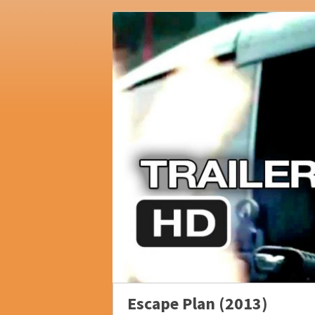
Escape Plan (2013)