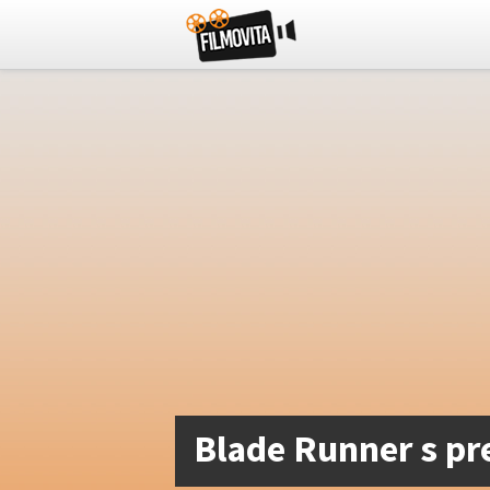
Blade Runner s p