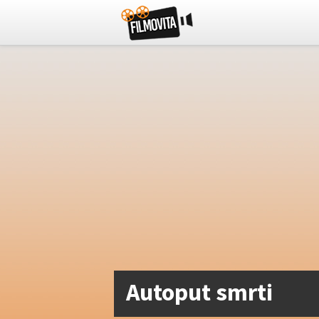
Autoput smrti