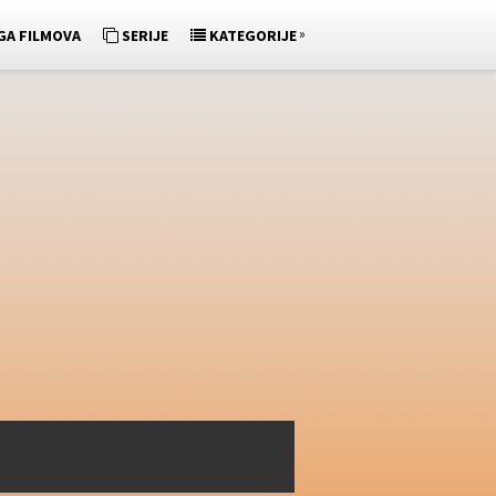
»
GA FILMOVA
SERIJE
KATEGORIJE