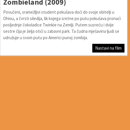
Zombieland (2009)
Povučeni, sramežljivi student pokušava doći do svoje obitelji u
Ohiou, a čvrsti sileđija, lik kojega sretne po putu pokušava pronaći
posljednje čokoladice Twinkie na Zemlji. Putem susreću i dvije
sestre čija je želja otići u zabavni park. Ta čudna mješavina ljudi se
udružuje u svom putu po Americi punoj zombija.
Nastavi na film