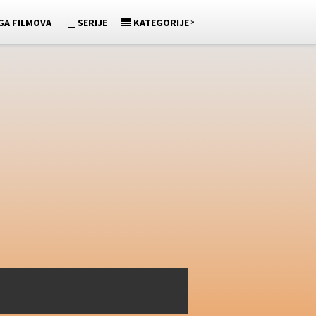
»
GA FILMOVA
SERIJE
KATEGORIJE