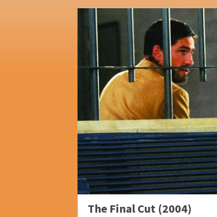
The Final Cut (2004)