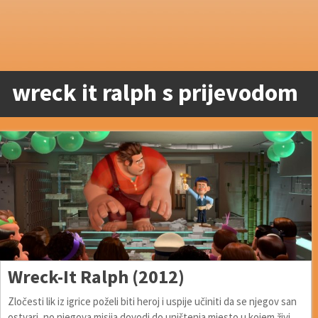
wreck it ralph s prijevodom
Wreck-It Ralph (2012)
Zločesti lik iz igrice poželi biti heroj i uspije učiniti da se njegov san
ostvari, no njegova misija dovodi do uništenja mjesto u kojem živi.