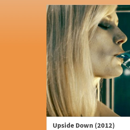
Upside Down (2012)