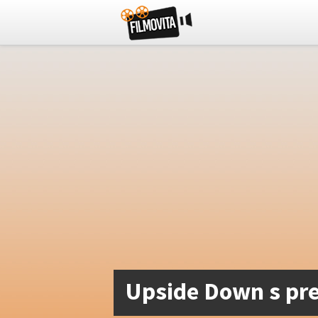
Upside Down s p