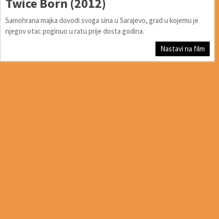
Twice Born (2012)
Samohrana majka dovodi svoga sina u Sarajevo, grad u kojemu je
njegov otac poginuo u ratu prije dosta godina.
Nastavi na film