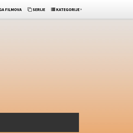
»
GA FILMOVA
SERIJE
KATEGORIJE