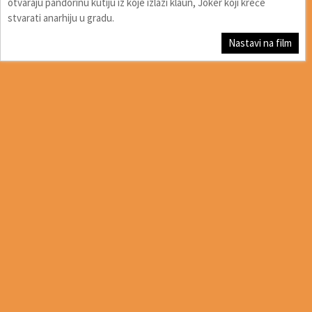
otvaraju pandorinu kutiju iz koje izlazi klaun, Joker koji kreće
stvarati anarhiju u gradu.
Nastavi na film