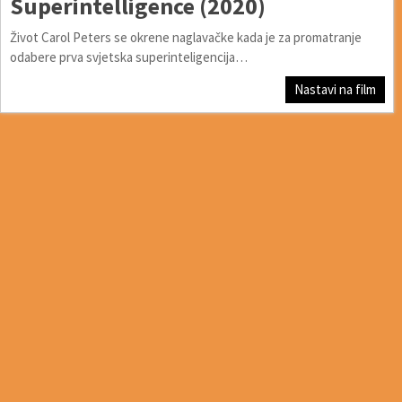
Superintelligence (2020)
Život Carol Peters se okrene naglavačke kada je za promatranje
odabere prva svjetska superinteligencija…
Nastavi na film