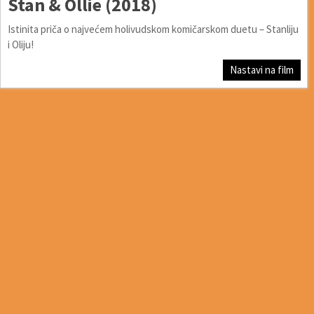
Stan & Ollie (2018)
Istinita priča o najvećem holivudskom komičarskom duetu – Stanliju
i Oliju!
Nastavi na film