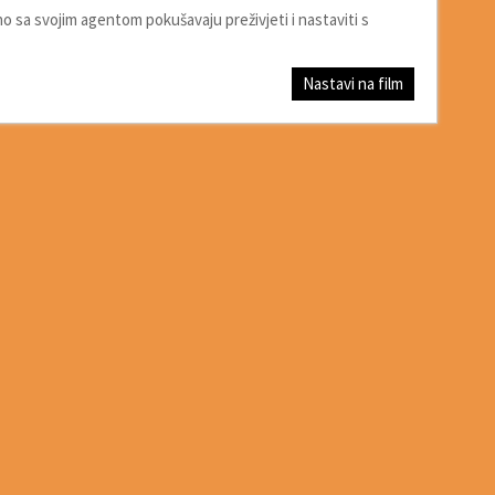
no sa svojim agentom pokušavaju preživjeti i nastaviti s
Nastavi na film