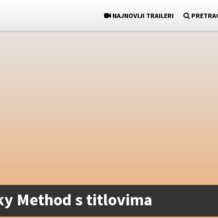
NAJNOVIJI TRAILERI
PRETRA
ky Method s titlovima