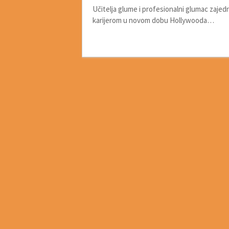
Učitelja glume i profesionalni glumac zajed
karijerom u novom dobu Hollywooda…