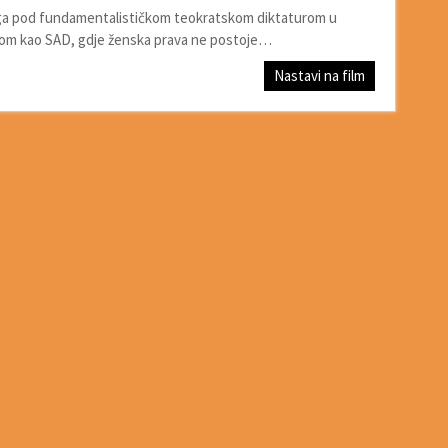
upruga pod fundamentalističkom teokratskom diktaturom u
tom kao SAD, gdje ženska prava ne postoje…
Nastavi na film