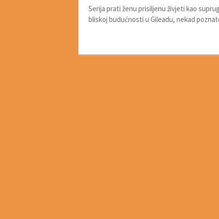
Serija prati ženu prisiljenu živjeti kao s
bliskoj budućnosti u Gileadu, nekad pozna