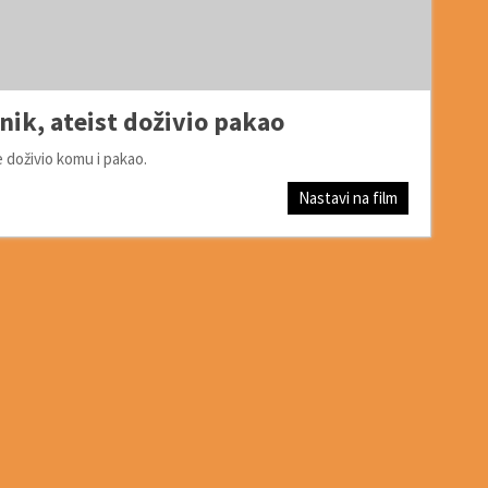
ik, ateist doživio pakao
e doživio komu i pakao.
Nastavi na film