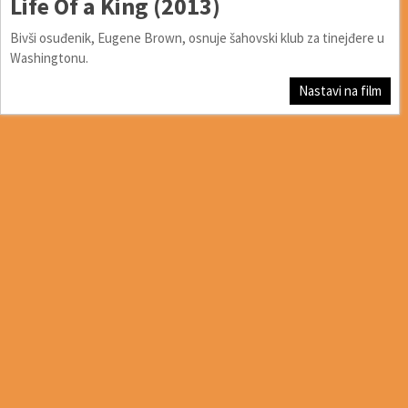
Life Of a King (2013)
Bivši osuđenik, Eugene Brown, osnuje šahovski klub za tinejđere u
Washingtonu.
Nastavi na film