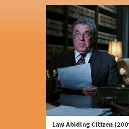
Law Abiding Citizen (200