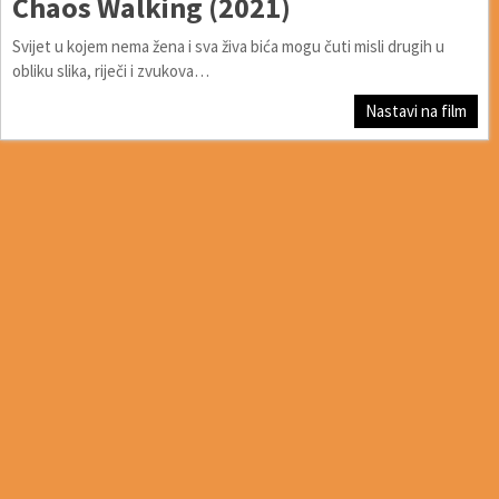
Chaos Walking (2021)
Svijet u kojem nema žena i sva živa bića mogu čuti misli drugih u
obliku slika, riječi i zvukova…
Nastavi na film