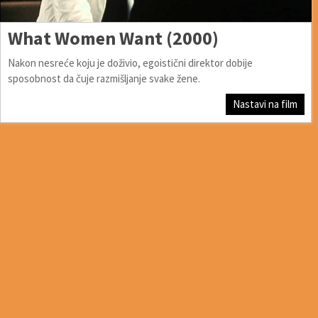
What Women Want (2000)
Nakon nesreće koju je doživio, egoistični direktor dobije
sposobnost da čuje razmišljanje svake žene.
Nastavi na film