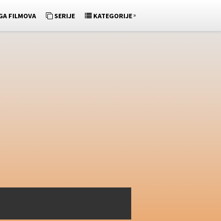
»
GA FILMOVA
SERIJE
KATEGORIJE