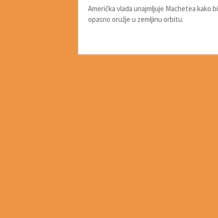
Američka vlada unajmljuje Machetea kako bi i
opasno oružje u zemljinu orbitu.