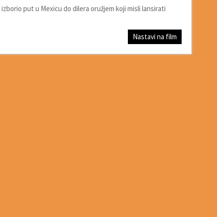
zborio put u Mexicu do dilera oružjem koji misli lansirati
Nastavi na film