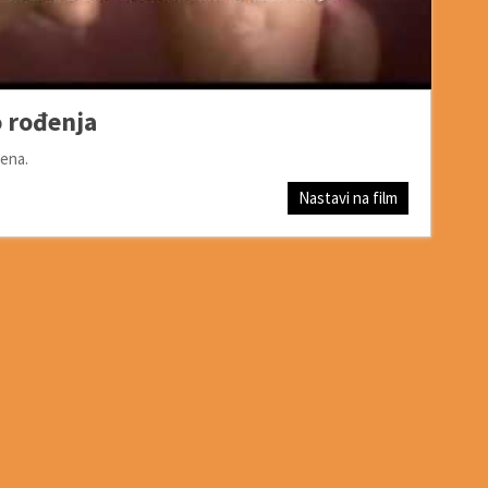
 rođenja
ena.
Nastavi na film