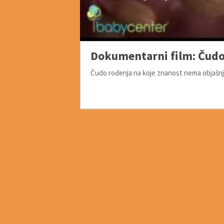
Dokumentarni film: Čudo
Čudo rođenja na koje znanost nema objašnj