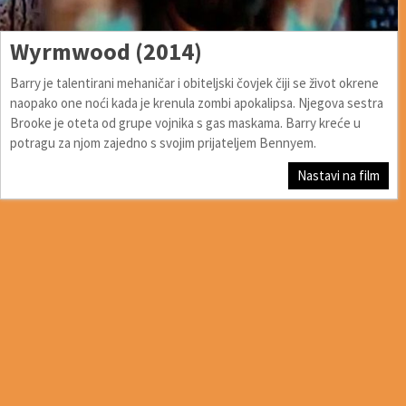
Wyrmwood (2014)
Barry je talentirani mehaničar i obiteljski čovjek čiji se život okrene
naopako one noći kada je krenula zombi apokalipsa. Njegova sestra
Brooke je oteta od grupe vojnika s gas maskama. Barry kreće u
potragu za njom zajedno s svojim prijateljem Bennyem.
Nastavi na film