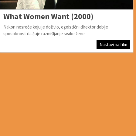
What Women Want (2000)
Nakon nesreće koju je doživio, egoistični direktor dobije
sposobnost da čuje razmišljanje svake žene.
Nastavi na film