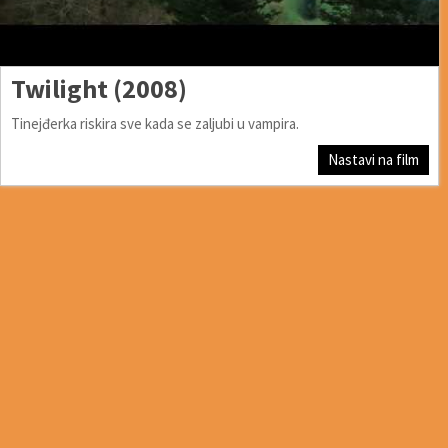
Twilight (2008)
Tinejđerka riskira sve kada se zaljubi u vampira.
Nastavi na film