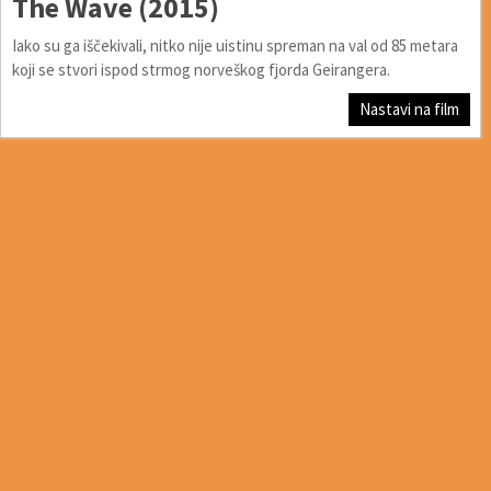
The Wave (2015)
Iako su ga iščekivali, nitko nije uistinu spreman na val od 85 metara
koji se stvori ispod strmog norveškog fjorda Geirangera.
Nastavi na film