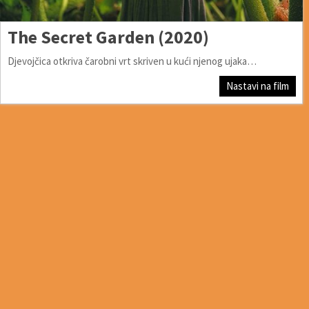
The Secret Garden (2020)
Djevojčica otkriva čarobni vrt skriven u kući njenog ujaka…
Nastavi na film