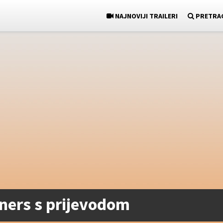
NAJNOVIJI TRAILERI
PRETRA
ners s prijevodom