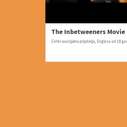
The Inbetweeners Movie 
Četiri asocijalna prijatelja, Engleza od 18 g