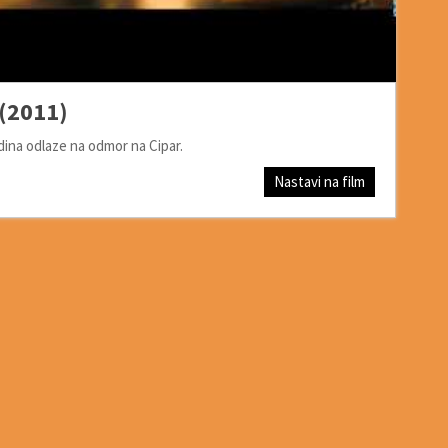
(2011)
odina odlaze na odmor na Cipar.
Nastavi na film