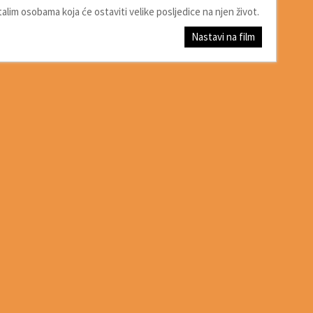
lim osobama koja će ostaviti velike posljedice na njen život.
Nastavi na film