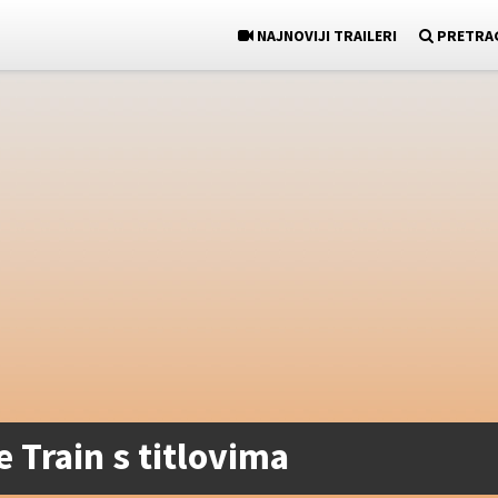
NAJNOVIJI TRAILERI
PRETRA
e Train s titlovima