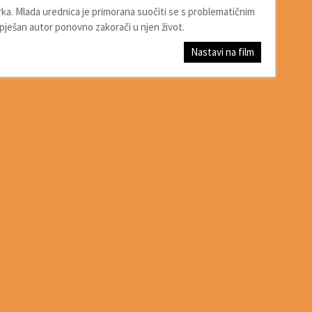
ka. Mlada urednica je primorana suočiti se s problematičnim
spješan autor ponovno zakorači u njen život.
Nastavi na film