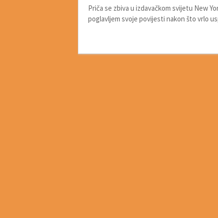
Priča se zbiva u izdavačkom svijetu New Yor
poglavljem svoje povijesti nakon što vrlo u