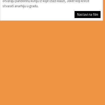
otvaraju pandorinu kutiju iz koje izlazi klaun, Joker koji kreće
stvarati anarhiju u gradu.
Nastavi na film