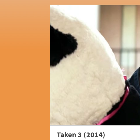
Taken 3 (2014)