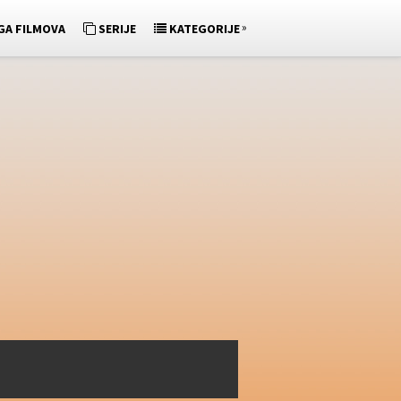
»
GA FILMOVA
SERIJE
KATEGORIJE