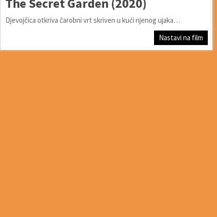
The Secret Garden (2020)
Djevojčica otkriva čarobni vrt skriven u kući njenog ujaka…
Nastavi na film