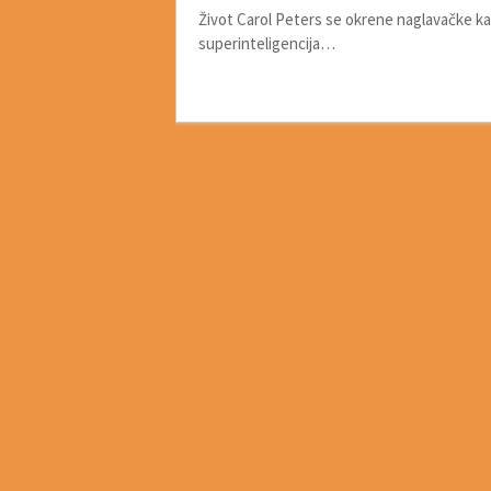
Život Carol Peters se okrene naglavačke ka
superinteligencija…