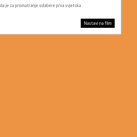
da je za promatranje odabere prva svjetska
Nastavi na film