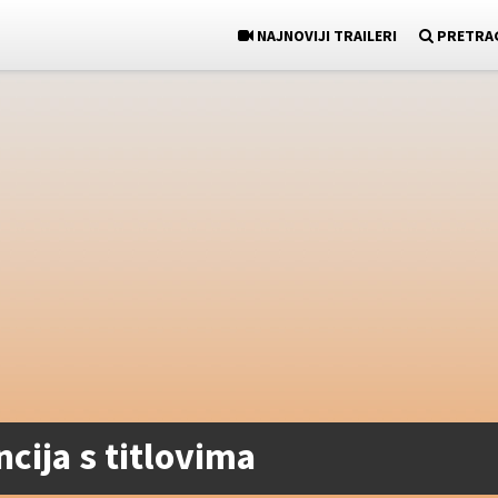
NAJNOVIJI TRAILERI
PRETRA
ncija s titlovima